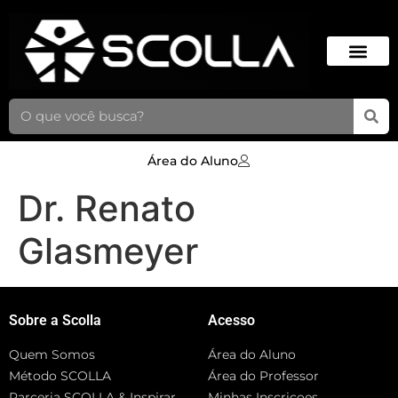
Área do Aluno
Dr. Renato
Glasmeyer
Sobre a Scolla
Acesso
Quem Somos
Área do Aluno
Método SCOLLA
Área do Professor
Parceria SCOLLA & Inspirar
Minhas Inscriçoes