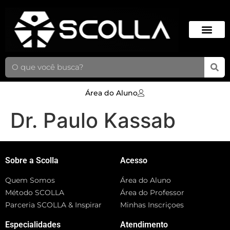
Área do Aluno
Dr. Paulo Kassab
Sobre a Scolla
Acesso
Quem Somos
Área do Aluno
Método SCOLLA
Área do Professor
Parceria SCOLLA & Inspirar
Minhas Inscriçoes
Especialidades
Atendimento