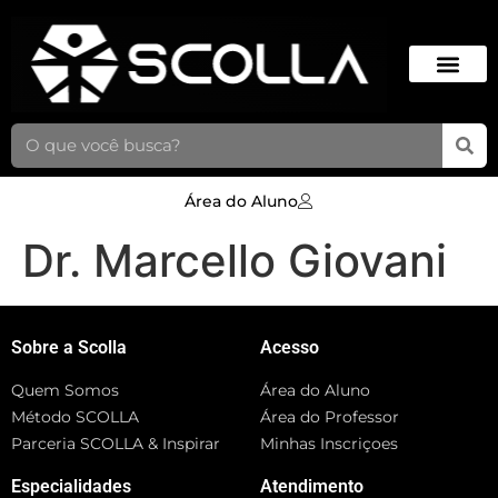
Área do Aluno
Dr. Marcello Giovani
Sobre a Scolla
Acesso
Quem Somos
Área do Aluno
Método SCOLLA
Área do Professor
Parceria SCOLLA & Inspirar
Minhas Inscriçoes
Especialidades
Atendimento