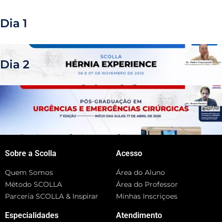
Dia 1
Dia 2
Sobre a Scolla
Acesso
Quem Somos
Área do Aluno
Método SCOLLA
Área do Professor
Parceria SCOLLA & Inspirar
Minhas Inscriçoes
Especialidades
Atendimento