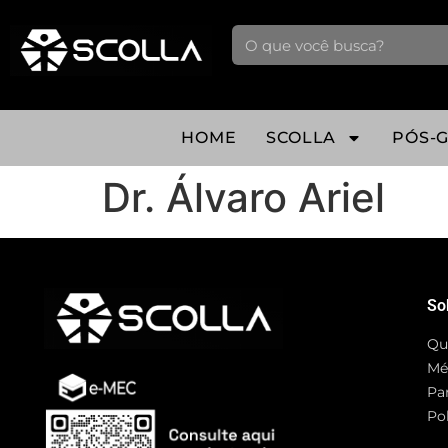
HOME
SCOLLA
PÓS-
Dr. Álvaro Ariel
So
Qu
Mé
Pa
Pol