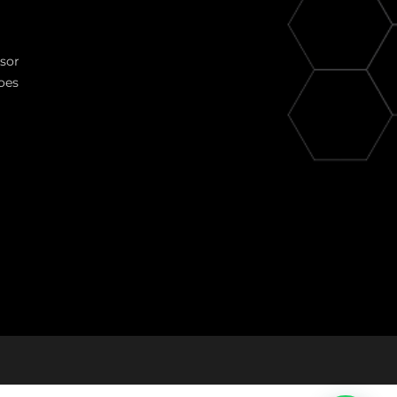
ssor
oes