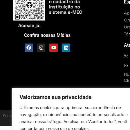
Es
Ap
On
Ur
Tó
Confira nossas Mídias
At
Rua
CE
SC
Valorizamos sua privacidade
Utilizamos cookies para aprimorar sua experiência de
navegação, exibir anúncios ou conteúdo personalizado e
Scolla © – Todos os Direitos Reservados
analisar nosso tráfego. Ao clicar em “Aceitar todos”, você
concorda com nosso uso de cookies.