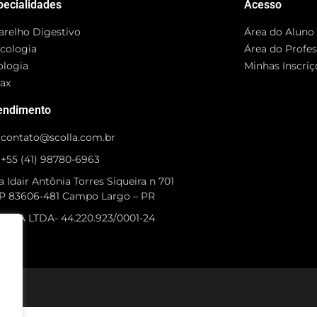
pecialidades
Acesso
arelho Digestivo
Área do Aluno
cologia
Área do Profe
ologia
Minhas Inscriç
rax
endimento
contato@scolla.com.br
+55 (41) 98780-6963
 Idair Antônia Torres Siqueira n 701
P 83606-481 Campo Largo – PR
OLLA LTDA- 44.220.923/0001-24