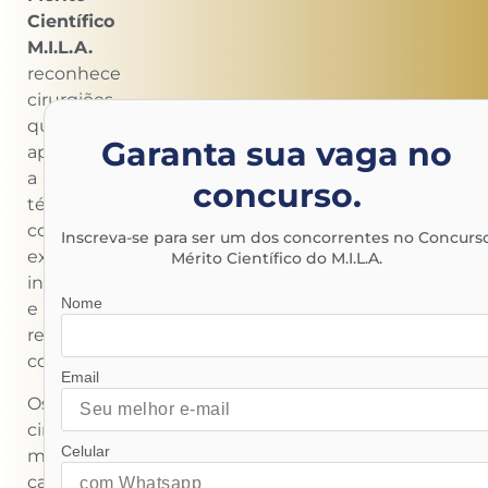
Científico
M.I.L.A.
reconhece
cirurgiões
que
Garanta sua vaga no
aplicam
a
concurso.
técnica
com
Inscreva-se para ser um dos concorrentes no Concurs
excelência,
Mérito Científico do M.I.L.A.
inovação
Nome
e
resultados
comprovados.
Email
Os
cinco
Celular
melhores
casos