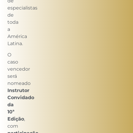
de
especialistas
de
toda
a
América
Latina.
O
caso
vencedor
será
nomeado
Instrutor
Convidado
da
10ª
Edição
,
com