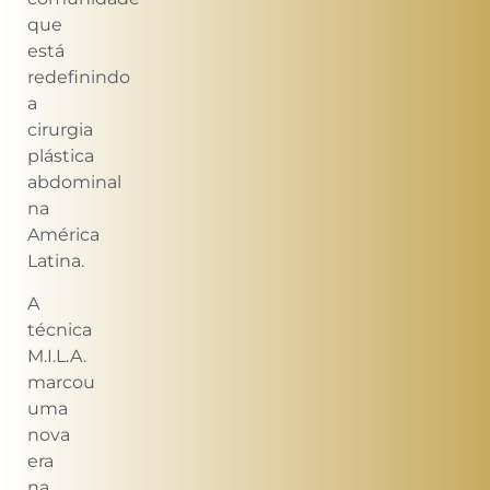
que
está
redefinindo
a
cirurgia
plástica
abdominal
na
América
Latina.
A
técnica
M.I.L.A.
marcou
uma
nova
era
na