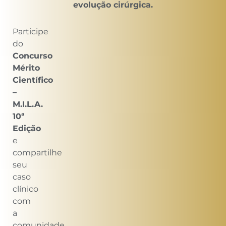
evolução cirúrgica.
Participe
do
Concurso
Mérito
Científico
–
M.I.L.A.
10ª
Edição
e
compartilhe
seu
caso
clínico
com
a
comunidade