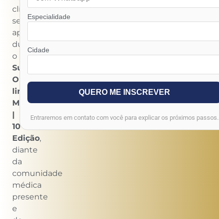
clínicos
Especialidade
serão
apresentados
durante
Cidade
o
Summit
On-
line
QUERO ME INSCREVER
M.I.L.A
|
Entraremos em contato com você para explicar os próximos passos.
10ª
Edição
,
diante
da
comunidade
médica
presente
e