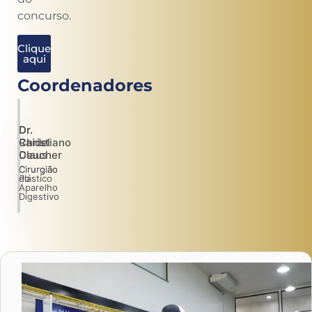
concurso.
Clique
aqui
Coordenadores
Dr.
Dr.
Raidel
Christiano
Deucher
Claus
Cirurgião
Cirurgião
Plástico
do
Aparelho
Digestivo