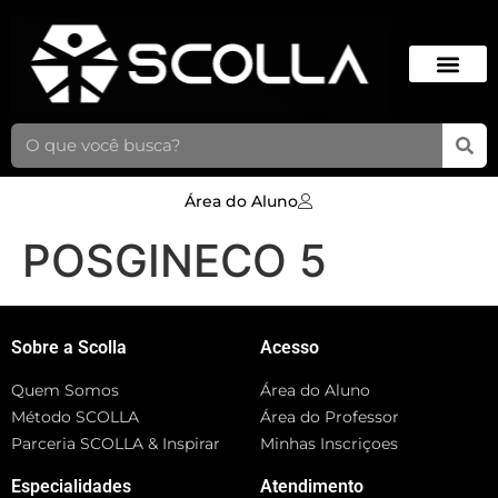
Área do Aluno
POSGINECO 5
Sobre a Scolla
Acesso
Quem Somos
Área do Aluno
Método SCOLLA
Área do Professor
Parceria SCOLLA & Inspirar
Minhas Inscriçoes
Especialidades
Atendimento