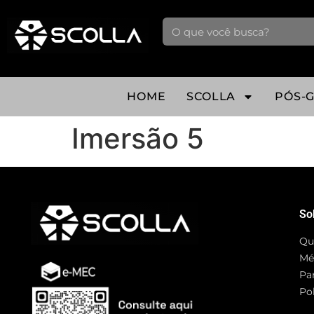
HOME
SCOLLA
PÓS-
Imersão 5
So
Qu
Mé
Pa
Pol