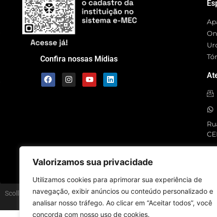
Es
Ap
On
Ur
Tó
Confira nossas Mídias
At
Rua
CE
SC
Valorizamos sua privacidade
Utilizamos cookies para aprimorar sua experiência de
navegação, exibir anúncios ou conteúdo personalizado e
Scolla © – Todos os Direitos Reservados
analisar nosso tráfego. Ao clicar em “Aceitar todos”, você
concorda com nosso uso de cookies.