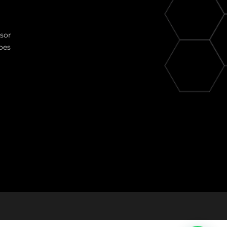
ssor
oes