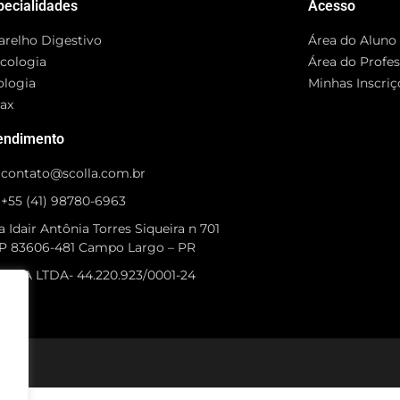
pecialidades
Acesso
arelho Digestivo
Área do Aluno
cologia
Área do Profe
ologia
Minhas Inscriç
rax
endimento
contato@scolla.com.br
+55 (41) 98780-6963
 Idair Antônia Torres Siqueira n 701
P 83606-481 Campo Largo – PR
OLLA LTDA- 44.220.923/0001-24