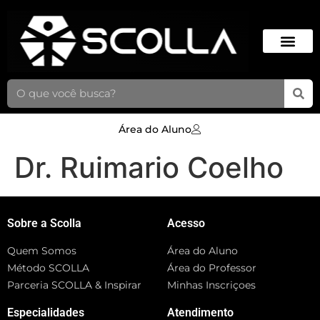
Área do Aluno
Dr. Ruimario Coelho
Sobre a Scolla
Acesso
Quem Somos
Área do Aluno
Método SCOLLA
Área do Professor
Parceria SCOLLA & Inspirar
Minhas Inscriçoes
Especialidades
Atendimento