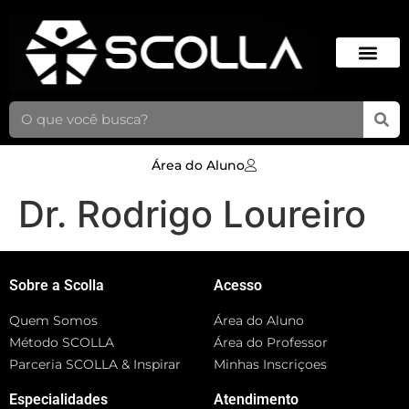
Área do Aluno
Dr. Rodrigo Loureiro
Sobre a Scolla
Acesso
Quem Somos
Área do Aluno
Método SCOLLA
Área do Professor
Parceria SCOLLA & Inspirar
Minhas Inscriçoes
Especialidades
Atendimento