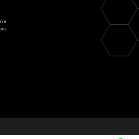
ssor
oes