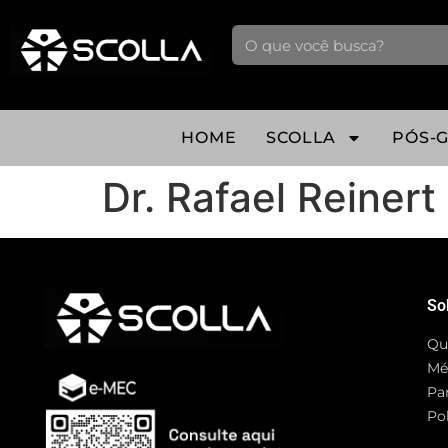
HOME
SCOLLA
PÓS-
Dr. Rafael Reinert
So
Qu
Mé
Pa
Pol