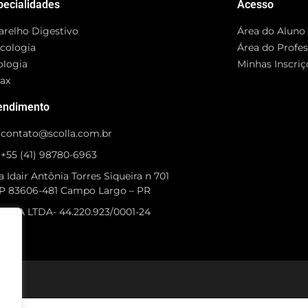
pecialidades
Acesso
arelho Digestivo
Área do Aluno
cologia
Área do Profe
ologia
Minhas Inscriç
rax
endimento
contato@scolla.com.br
+55 (41) 98780-6963
 Idair Antônia Torres Siqueira n 701
P 83606-481 Campo Largo – PR
OLLA LTDA- 44.220.923/0001-24