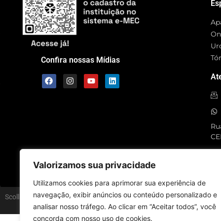
Es
Ap
On
Ur
Tó
Confira nossas Mídias
At
Rua
CE
SC
Valorizamos sua privacidade
Utilizamos cookies para aprimorar sua experiência de
navegação, exibir anúncios ou conteúdo personalizado e
Scolla © – Todos os Direitos Reservados
analisar nosso tráfego. Ao clicar em “Aceitar todos”, você
concorda com nosso uso de cookies.