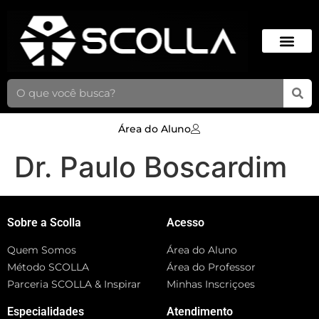
Área do Aluno
Dr. Paulo Boscardim
Sobre a Scolla
Acesso
Quem Somos
Área do Aluno
Método SCOLLA
Área do Professor
Parceria SCOLLA & Inspirar
Minhas Inscriçoes
Especialidades
Atendimento