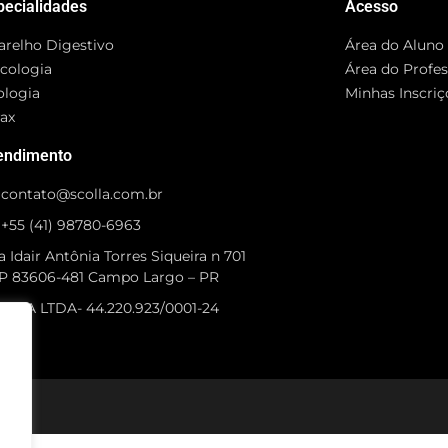
pecialidades
Acesso
arelho Digestivo
Área do Aluno
cologia
Área do Profe
ologia
Minhas Inscriç
rax
endimento
contato@scolla.com.br
+55 (41) 98780-6963
 Idair Antônia Torres Siqueira n 701
P 83606-481 Campo Largo – PR
OLLA LTDA- 44.220.923/0001-24