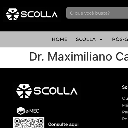
HOME
SCOLLA
PÓS-
Dr. Maximiliano 
So
Qu
Mé
Pa
Pol