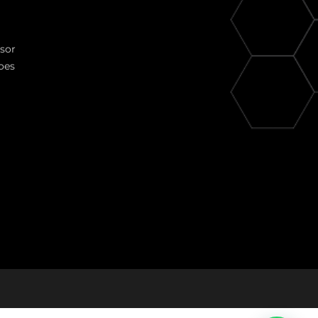
ssor
oes