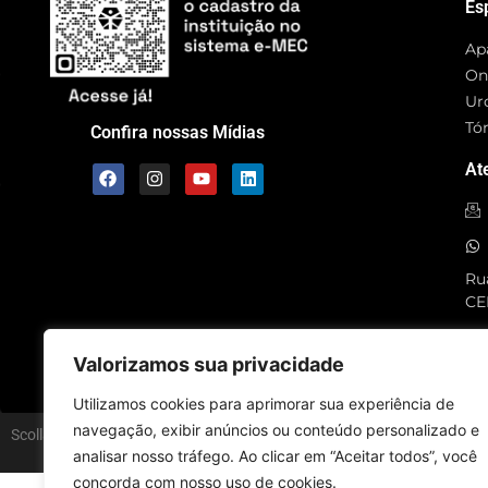
Es
Ap
On
Ur
Tó
Confira nossas Mídias
At
Rua
CE
SC
Valorizamos sua privacidade
Utilizamos cookies para aprimorar sua experiência de
navegação, exibir anúncios ou conteúdo personalizado e
Scolla © – Todos os Direitos Reservados
analisar nosso tráfego. Ao clicar em “Aceitar todos”, você
concorda com nosso uso de cookies.