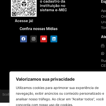
Es
Ap
On
Ur
Tó
Confira nossas Mídias
At
Rua
CE
SC
Valorizamos sua privacidade
Utilizamos cookies para aprimorar sua experiência de
navegação, exibir anúncios ou conteúdo personalizado e
Scolla © – Todos os Direitos Reservados
analisar nosso tráfego. Ao clicar em “Aceitar todos”, você
concorda com nosso uso de cookies.