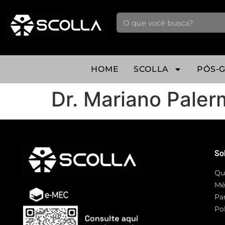
HOME
SCOLLA
PÓS-
Dr. Mariano Pale
So
Qu
Mé
Pa
Pol