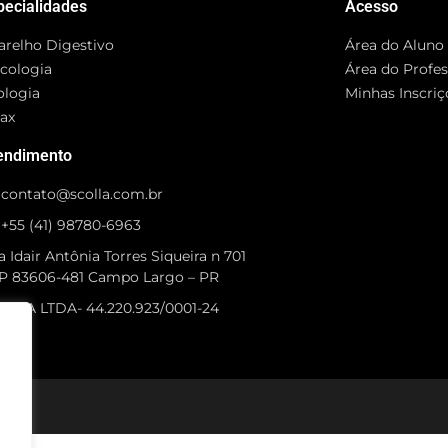
pecialidades
Acesso
arelho Digestivo
Área do Aluno
cologia
Área do Profe
ologia
Minhas Inscriç
rax
endimento
contato@scolla.com.br
+55 (41) 98780-6963
 Idair Antônia Torres Siqueira n 701
P 83606-481 Campo Largo – PR
OLLA LTDA- 44.220.923/0001-24