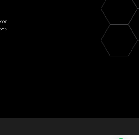
ssor
oes