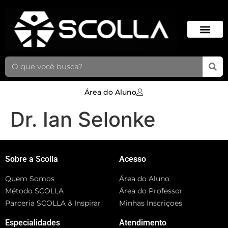
Área do Aluno
Dr. Ian Selonke
Sobre a Scolla
Acesso
Quem Somos
Área do Aluno
Método SCOLLA
Área do Professor
Parceria SCOLLA & Inspirar
Minhas Inscriçoes
Especialidades
Atendimento