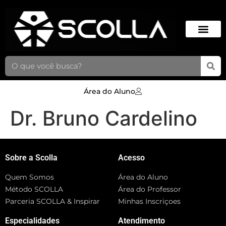
Área do Aluno
Dr. Bruno Cardelino
Sobre a Scolla
Acesso
Quem Somos
Área do Aluno
Método SCOLLA
Área do Professor
Parceria SCOLLA & Inspirar
Minhas Inscriçoes
Especialidades
Atendimento