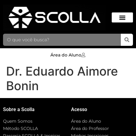
Área do Aluno
Dr. Eduardo Aimore
Bonin
Sobre a Scolla
Acesso
Quem Somos
Área do Aluno
Método SCOLLA
Área do Professor
Parceria SCOLLA & Inspirar
Minhas Inscriçoes