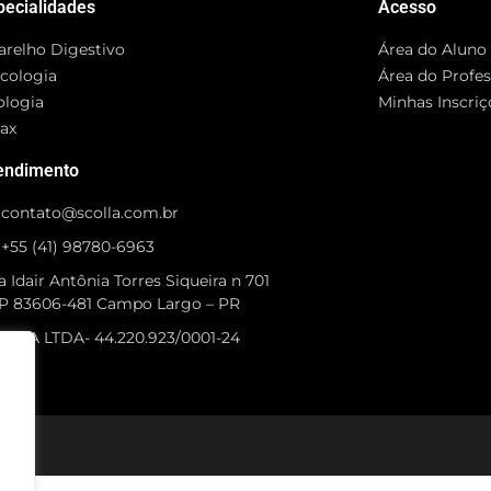
pecialidades
Acesso
arelho Digestivo
Área do Aluno
cologia
Área do Profe
ologia
Minhas Inscriç
rax
endimento
contato@scolla.com.br
+55 (41) 98780-6963
 Idair Antônia Torres Siqueira n 701
P 83606-481 Campo Largo – PR
OLLA LTDA- 44.220.923/0001-24