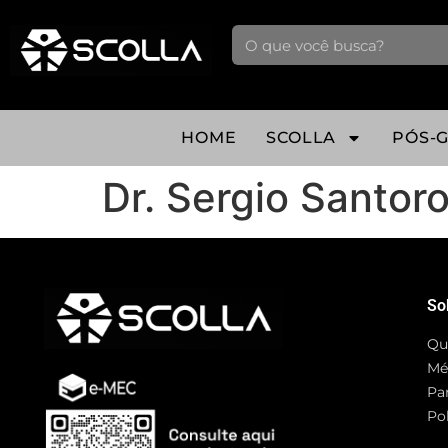
HOME
SCOLLA
PÓS-
Dr. Sergio Santor
So
Qu
Mé
Pa
Pol