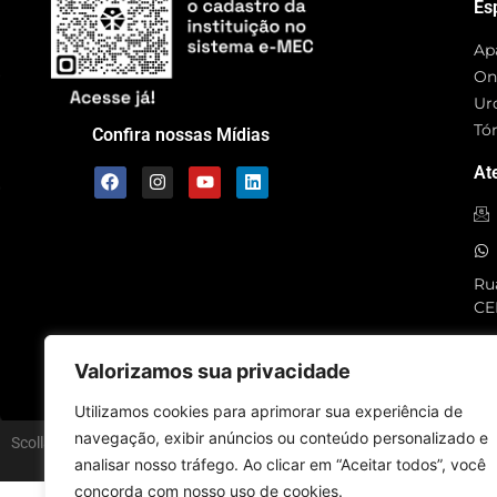
Es
Ap
On
Ur
Tó
Confira nossas Mídias
At
Rua
CE
SC
Valorizamos sua privacidade
Utilizamos cookies para aprimorar sua experiência de
navegação, exibir anúncios ou conteúdo personalizado e
Scolla © – Todos os Direitos Reservados
analisar nosso tráfego. Ao clicar em “Aceitar todos”, você
concorda com nosso uso de cookies.