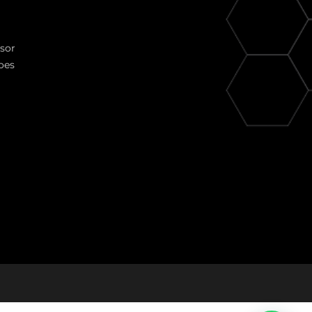
ssor
oes