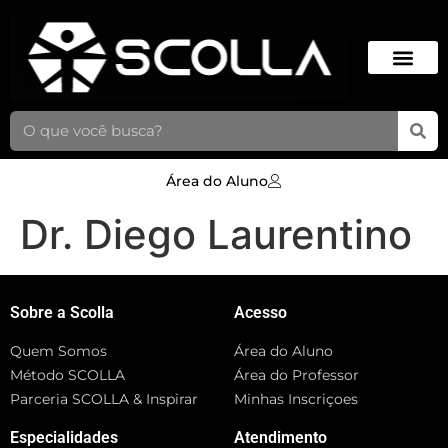
Área do Aluno
Dr. Diego Laurentino
Sobre a Scolla
Acesso
Quem Somos
Área do Aluno
Método SCOLLA
Área do Professor
Parceria SCOLLA & Inspirar
Minhas Inscriçoes
Especialidades
Atendimento