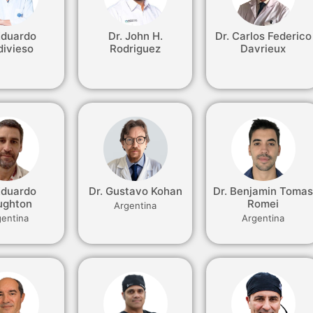
Eduardo
Dr. John H.
Dr. Carlos Federico
divieso
Rodriguez
Davrieux
Eduardo
Dr. Gustavo Kohan
Dr. Benjamin Toma
ughton
Romei
Argentina
gentina
Argentina