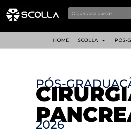
HOME
SCOLLA
PÓS-
PÓS-GRADUAÇ
CIRURGI
PANCRE
2026