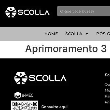
HOME
SCOLLA
PÓS-
Aprimoramento 3
So
Qu
Mé
Pa
Pol