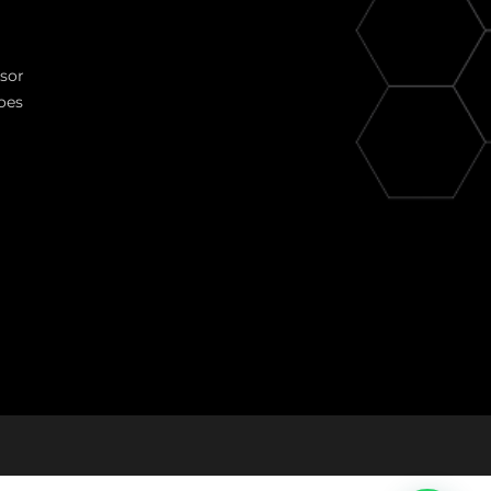
ssor
oes