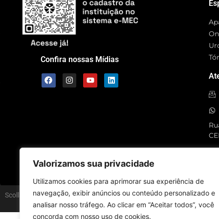
Es
Ap
On
Ur
Tó
Confira nossas Mídias
At
Rua
CE
SC
Valorizamos sua privacidade
Utilizamos cookies para aprimorar sua experiência de
navegação, exibir anúncios ou conteúdo personalizado e
Scolla © – Todos os Direitos Reservados
analisar nosso tráfego. Ao clicar em “Aceitar todos”, você
concorda com nosso uso de cookies.