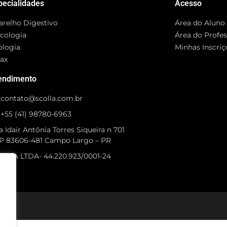
pecialidades
Acesso
arelho Digestivo
Área do Aluno
cologia
Área do Profe
ologia
Minhas Inscriç
rax
endimento
contato@scolla.com.br
+55 (41) 98780-6963
 Idair Antônia Torres Siqueira n 701
P 83606-481 Campo Largo – PR
OLLA LTDA- 44.220.923/0001-24