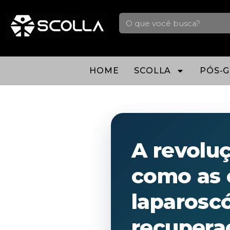
HOME
SCOLLA
PÓS-
A revolu
como as c
laparosc
recupera