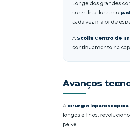
Longe dos grandes cor
consolidado como
pad
cada vez maior de espe
A
Scolla Centro de T
continuamente na capac
Avanços tecno
A
cirurgia laparoscópica
longos e finos, revoluci
pelve.