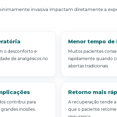
 minimamente invasiva impactam diretamente a expe
ratória
Menor tempo de 
m o desconforto e
Muitos pacientes cons
dade de analgésicos no
rapidamente quando co
abertas tradicionais.
mplicações
Retorno mais ráp
os contribui para
A recuperação tende a s
 grandes incisões.
que o paciente retome 
segurança.