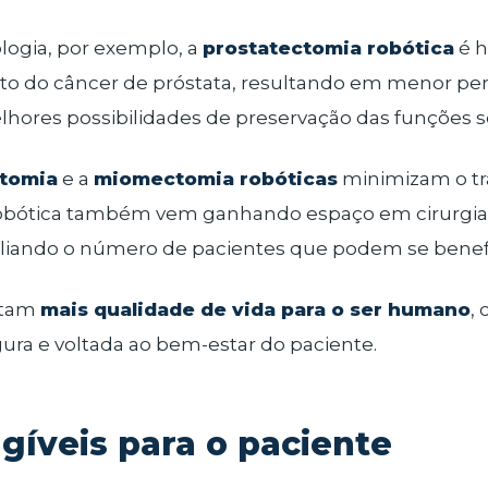
logia, por exemplo, a
prostatectomia robótica
é h
nto do câncer de próstata, resultando em menor p
hores possibilidades de preservação das funções sex
ctomia
e a
miomectomia robóticas
minimizam o tr
 robótica também vem ganhando espaço em cirurgias 
liando o número de pacientes que podem se benefi
ntam
mais qualidade de vida para o ser humano
,
ura e voltada ao bem-estar do paciente.
gíveis para o paciente