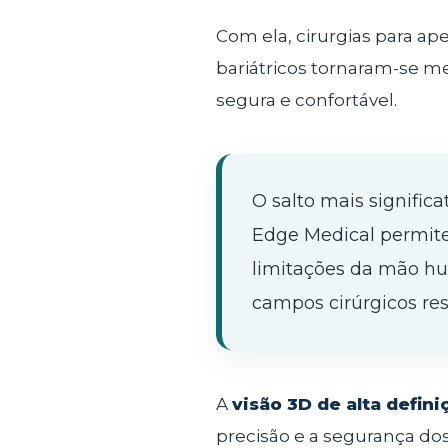
Com ela, cirurgias para ap
bariátricos tornaram-se m
segura e confortável.
O salto mais signific
Edge Medical permitem
limitações da mão h
campos cirúrgicos rest
A
visão 3D de alta defini
precisão e a segurança do