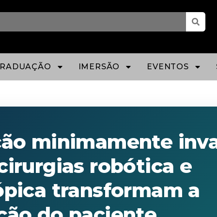
GRADUAÇÃO
IMERSÃO
EVENTOS
ção minimamente inva
irurgias robótica e
ópica transformam a
ção do paciente