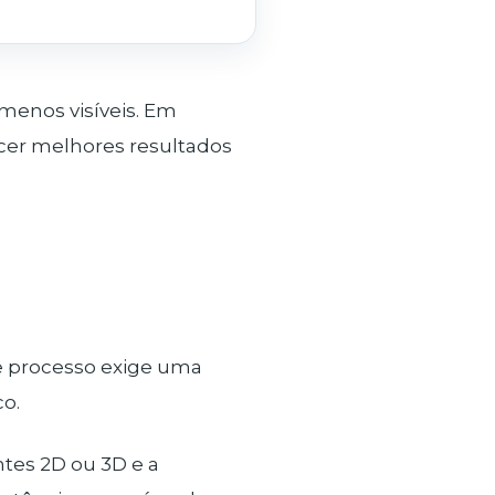
 menos visíveis. Em
cer melhores resultados
se processo exige uma
o.
tes 2D ou 3D e a