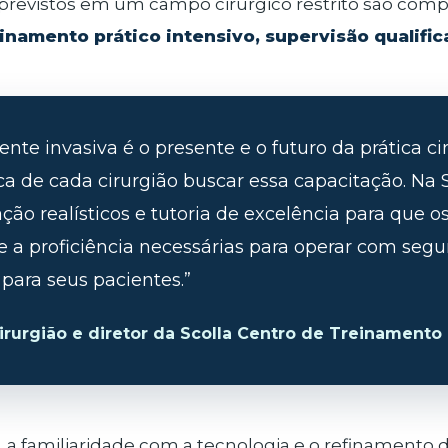
mprevistos em um campo cirúrgico restrito são co
inamento prático intensivo, supervisão qualific
nte invasiva é o presente e o futuro da prática ci
ca de cada cirurgião buscar essa capacitação. Na 
ão realísticos e tutoria de excelência para que o
e a proficiência necessárias para operar com segur
para seus pacientes.”
irurgião e diretor da Scolla Centro de Treinamento 
a familiaridade com a tecnologia e o refinamento da