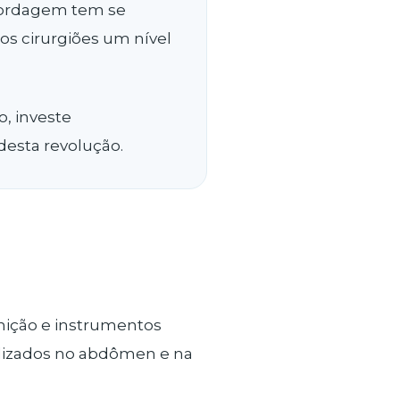
abordagem tem se
dos cirurgiões um nível
, investe
desta revolução.
inição e instrumentos
alizados no abdômen e na