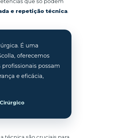
mpetências que só podem
ada e repetição técnica
.
rúrgica. É uma
Scolla, oferecemos
s profissionais possam
ança e eficácia,
Cirúrgico
 técnica são cruciais para