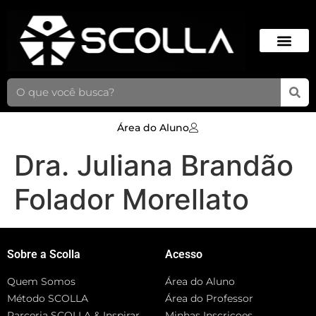
Área do Aluno
Dra. Juliana Brandão
Folador Morellato
Sobre a Scolla
Acesso
Quem Somos
Área do Aluno
Método SCOLLA
Área do Professor
Parceria SCOLLA & Inspirar
Minhas Inscriçoes