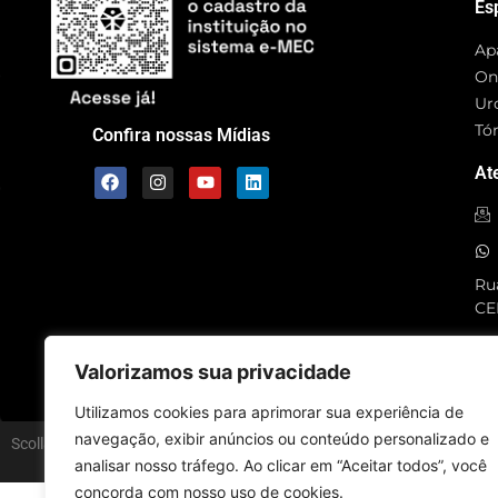
Es
Ap
On
Ur
Tó
Confira nossas Mídias
At
Rua
CE
SC
Valorizamos sua privacidade
Utilizamos cookies para aprimorar sua experiência de
navegação, exibir anúncios ou conteúdo personalizado e
Scolla © – Todos os Direitos Reservados
analisar nosso tráfego. Ao clicar em “Aceitar todos”, você
concorda com nosso uso de cookies.