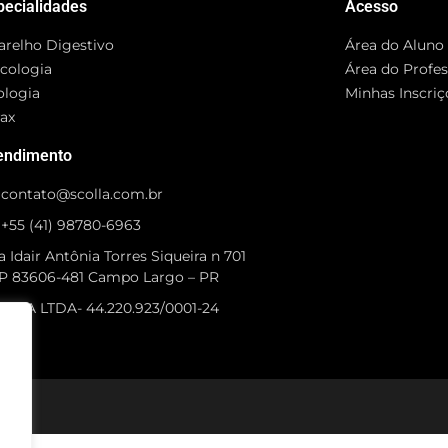
pecialidades
Acesso
arelho Digestivo
Área do Aluno
cologia
Área do Profe
ologia
Minhas Inscriç
rax
endimento
contato@scolla.com.br
+55 (41) 98780-6963
 Idair Antônia Torres Siqueira n 701
P 83606-481 Campo Largo – PR
OLLA LTDA- 44.220.923/0001-24