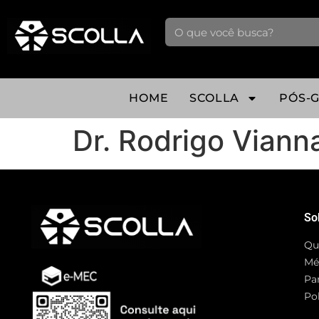
HOME
SCOLLA
PÓS-
Dr. Rodrigo Viann
So
Qu
Mé
Pa
Pol