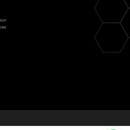
ssor
oes