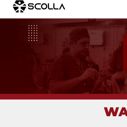
Online Broadcast
Cardiovascular S
WA