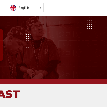
English
ini Invasive
AST