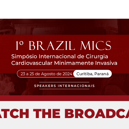
 1 MICS Symposium on M
urgery
TCH THE BROADC