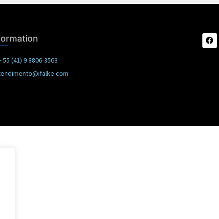
formation
 55 (41) 9 8806-3563
tendimento@ifalke.com